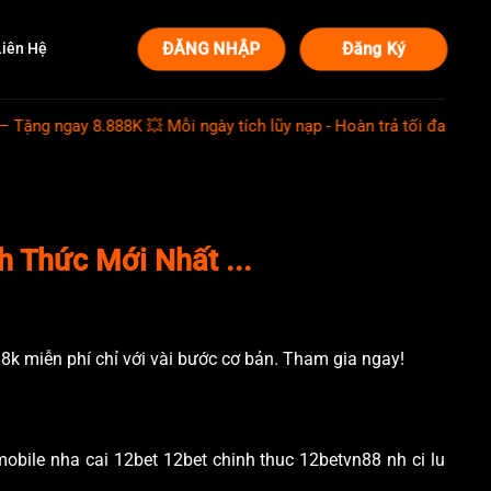
ĐĂNG NHẬP
Đăng Ký
Liên Hệ
 Tặng ngay 8.888K 💥 Mỗi ngày tích lũy nạp - Hoàn trả tối đa 8.888K 
h Thức Mới Nhất ...
8k miễn phí chỉ với vài bước cơ bản. Tham gia ngay!
obile nha cai 12bet 12bet chinh thuc 12betvn88 nh ci lu