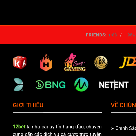
FRIENDS:
rr88
98w
GIỚI THIỆU
VỀ CHÚN
12bet
là nhà cái uy tín hàng đầu, chuyên
Chính Sá
cung cấp các dịch vụ cá cược trực tuyến