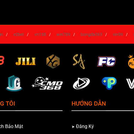
in
e2bet
vn138
win789
bongda365
vin99
G TÔI
HƯỚNG DẪN
ch Bảo Mật
Đăng Ký