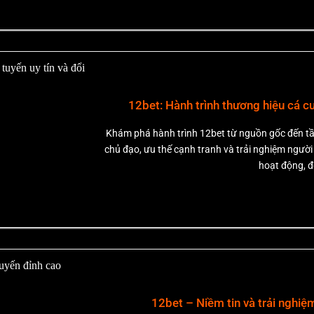
12bet: Hành trình thương hiệu cá cư
Khám phá hành trình 12bet từ nguồn gốc đến tầ
chủ đạo, ưu thế cạnh tranh và trải nghiệm người d
hoạt động, đó
12bet – Niềm tin và trải nghiệ