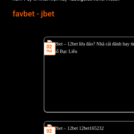
favbet - jbet
🔥12bet com ca cuoc —— V3.1.5 ✅2024🐲Khuyến nghị chín
02
Th3
nhà cái 12bet 12bet.win - 555 win
🔥nhà cái 12bet 12bet.win —— V2.6.2 ✅2024🐲 Khuyến ngh
GIÁ TREO TIVI ÂM TRẦN - HỖ TRỢ 
com 12bet one soi cầu khánh hòa siêu chuẩn oxbet trong 
02