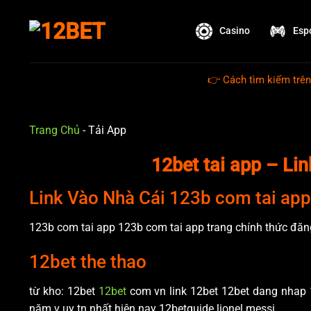
Bỏ
qua
Casino
Esp
nội
dung
👉 Cách tìm kiếm trên Google:
Trang Chủ
-
Tải App
12bet tai app – Li
Link Vào Nhà Cái 123b com tai app
123b com tai app 123b com tai app trang chính thức đăng
12bet the thao
từ kho: 12bet
12bet
com vn link 12bet 12bet dang nhap 1
năm v uy tn nhất hiện nay 12betguide lionel messi.