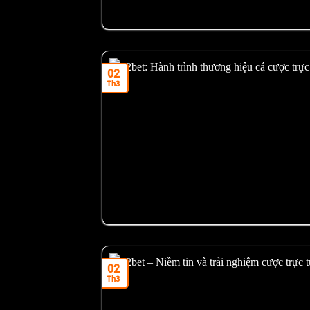
02
Th3
02
Th3