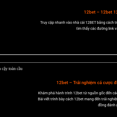
 tích hợp sâu vào quy trình trải nghiệm người dùng (UX). Từ 
12bet – 12bet 
huận tiện nhất. Điều này khẳng định triết lý "Khách hàng là tr
Truy cập nhanh vào nhà cái 12BET bằng cách t
tìm thấy các đường link 
iện người dùng thân thiện của tính năng nhập code trên websit
Mục đích cốt lõi
y bao gồm ba yếu tố chính:
ên mới:
Tạo động lực mạnh mẽ để người chơi đăng ký và trải ng
12bet – Trải nghiệm cá cược đỉ
g cũ:
Các mã code reload (nạp lại) hoặc code sinh nhật là sợi d
Khám phá hành trình 12bet từ nguồn gốc đến các
ld Cup, Euro hay các giải đấu Esports, code 12bet đóng vai trò 
Bài viết trình bày cách 12bet mang đến trải ngh
đồng đánh gi
 Vụ Đi Kèm