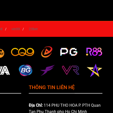
tức đưa ra thông báo lỗi cụ thể (ví dụ: "Mã đã hết hạn",
88
vin99
23bet
n hệ CSKH.
ục đích sử dụng. Hiểu rõ cấu trúc này giúp bạn thao tác
 hệ thống của đại lý hoặc người giới thiệu để nhận các ưu
THÔNG TIN LIÊN HỆ
Địa Chỉ:
114 PHU THO HOA P. PTH Quan
y, bạn nhập các mã khuyến mãi nạp lại hoặc mã chào mừng
Tan Phu Thanh pho Ho Chi Minh