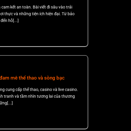
(Pop-up hoặc link Terms & Conditions) giải thích rõ về số
m kết an toàn. Bài viết đi sâu vào trải
 lược cược phù hợp.
i thực và những tiện ích hiện đại. Từ bảo
đến hỗ[...]
ại sao tính năng 12bet nhận code luôn hoạt động ổn định
 đam mê thể thao và sòng bạc
g cung cấp thể thao, casino và live casino.
hoàn toàn các hành vi gian lận như "Brute Force" (dò mã)
nh tranh và tầm nhìn tương lai của thương
 liệu.
ững[...]
ập code đều hoạt động đồng bộ. Bạn có thể nhận mã trên