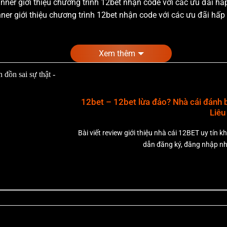
ner giới thiệu chương trình 12bet nhận code với các ưu đãi hấp
a Sự Hào Phóng Và Uy Tín Thương Hiệu
Xem thêm
hương hiệu cá cược thể thao và casino trực tuyến lâu đời, mà 
ặc quyền tài chính ngay lập tức. Đây là một phần không thể thi
ặc sự ghi nhận đẳng cấp đối với các thành viên trung thành.
12bet – 12bet lừa đảo? Nhà cái đánh b
Liêu
 ảo để câu kéo người chơi, tính năng nhận code tại 12bet được
 khởi nghiệp hay một tay cược lão luyện muốn gia tăng lợi nhuậ
Bài viết review giới thiệu nhà cái 12BET uy tín
ỗi mã code thành một cơ hội đầu tư sinh lời cho khách hàng.
dẫn đăng ký, đăng nhập nh
ức Năng Và Định Vị
2bet là cổng thông tin và giao dịch, nơi người chơi thực hiện cá
đổi thành tiền mặt, vòng quay miễn phí, hoặc vé cược bảo hiểm
Định vị chức năng