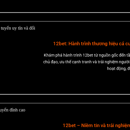
p và nhận". Đó là một quy trình được thiết kế tỉ mỉ với nhiều đi
1. Tính đa dạng của kho mã thưởng
ì sự nghèo nàn của các chương trình khuyến mãi. Kho code của
Code):
Thường đi kèm với % thưởng nạp lần đầu, có thể lên tới 
12bet: Hành trình thương hiệu cá cư
 Code):
Loại mã hiếm và giá trị, cho phép người chơi đặt cược m
Khám phá hành trình 12bet từ nguồn gốc đến tầ
chủ đạo, ưu thế cạnh tranh và trải nghiệm người d
):
Kích hoạt chế độ hoàn trả cao hơn mức mặc định VIP trong m
hoạt động, đó
 đặc biệt:
Phát hành ngẫu nhiên qua email hoặc kênh Telegram
. Tốc độ xử lý thời gian thực (Real-time Processin
ay khi bạn nhập mã vào ô "12bet nhan code" và nhấn xác nhận,
ng ứng mà không cần chờ đợi xét duyệt thủ công lâu la.
nh minh bạch trong điều khoản (Wagering Require
12bet – Niềm tin và trải nghiệ