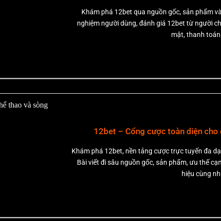
mã code tại 12bet đều đi kèm với một bảng thông tin chi tiết 
Khám phá 12bet qua nguồn gốc, sản phẩm và ca
các trò chơi hợp lệ. Điều này giúp người chơi hoạch định chiến
nghiệm người dùng, đánh giá 12bet từ người chơ
mật, thanh toán 
a Hệ Thống Code 12bet
 ngày,
đã đầu tư mạnh mẽ vào hạ tầng công nghệ. Đây là lý do t
Biểu đồ mô phỏng hệ thống bảo mật và mã hóa của 12bet
12bet – Cổng cược toàn diện cho
Bảo mật mã hóa đa lớp
Khám phá 12bet, nền tảng cược trực tuyến đa dạn
 toán riêng biệt, đảm bảo tính duy nhất. Điều này ngăn chặn 
Bài viết đi sâu nguồn gốc, sản phẩm, ưu thế cạ
2bet bảo vệ thông tin người dùng tuyệt đối trong quá trình nhập
hiệu cùng nh
Tương thích đa nền tảng (Cross-Platform)
y tính bảng hay ứng dụng di động (12bet App), tính năng nh