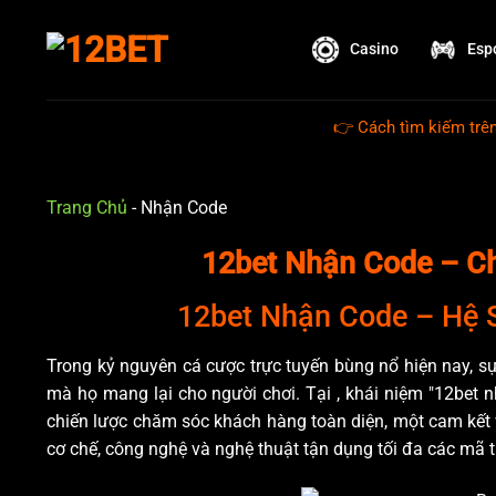
Bỏ
qua
Casino
Esp
nội
dung
👉 Cách tìm kiếm trên Google:
Trang Chủ
-
Nhận Code
12bet Nhận Code – C
12bet Nhận Code – Hệ 
Trong kỷ nguyên cá cược trực tuyến bùng nổ hiện nay, sự 
mà họ mang lại cho người chơi. Tại
, khái niệm "12bet 
chiến lược chăm sóc khách hàng toàn diện, một cam kết về
cơ chế, công nghệ và nghệ thuật tận dụng tối đa các mã 