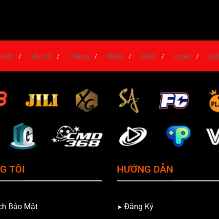
ất kỳ trở ngại nào.
Hệ thống hỗ trợ tự động (AI Support)
t hoặc người chơi nhập sai, hệ thống AI của 12bet sẽ ngay lập 
w88
alo789
79king
8kbet
nh88
onbet
du
người dùng tự khắc phục vấn đề nhanh chóng mà không cần liê
Trên Trang Chủ
ả vào một chỗ mà phân chia các khu vực nhận code dựa trên m
1. Khu vực Đăng Ký (Registration Page)
Mã đại lý
. Khi điền mã vào đây, người chơi sẽ được gắn thẻ vào
G TÔI
HƯỚNG DẪN
2. Khu vực Nạp Tiền (Deposit Page)
ch Bảo Mật
Đăng Ký
iền, bạn sẽ thấy ô "Promotion Code" hoặc "Bonus Code". Tại đâ