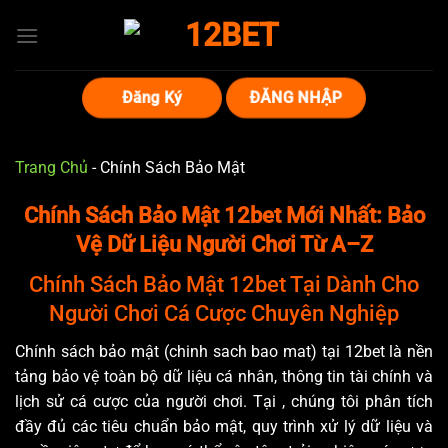
Bỏ
qua
nội
dung
Đăng Ký
ĐĂNG NHẬP
Trang Chủ
-
Chính Sách Bảo Mật
Chính Sách Bảo Mật 12bet Mới Nhất: Bảo
Vệ Dữ Liệu Người Chơi Từ A–Z
Chính Sách Bảo Mật 12bet Tại
Dành Cho
Người Chơi Cá Cược Chuyên Nghiệp
Chính sách bảo mật (chinh sach bao mat) tại 12bet là nền
tảng bảo vệ toàn bộ dữ liệu cá nhân, thông tin tài chính và
lịch sử cá cược của người chơi. Tại
, chúng tôi phân tích
đầy đủ các tiêu chuẩn bảo mật, quy trình xử lý dữ liệu và