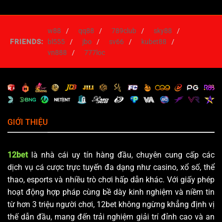
Cải thiện trải nghiệm giao diện, tốc độ, tính năng sản phẩm
cá cược.
w88
qq88
789club
sky88
4. Cách 12bet Bảo Vệ Thông Tin & Hệ Thống
FRIENDS:
bl555
jbo
sv66
kubet88
vn888
777loc
Một chính sách bảo mật tốt không chỉ nằm trên giấy, mà
phải được triển khai bằng công nghệ cụ thể. 12bet đầu tư
nhiều lớp bảo vệ để hạn chế tối đa nguy cơ rò rỉ hoặc bị tấn
công.
4.1. Mã hóa dữ liệu trên đường truyền
GIỚI THIỆU
Toàn bộ quá trình đăng nhập, cập nhật thông tin tài khoản,
nạp rút tiền tại
đều được mã hóa SSL. Điều này giúp dữ
liệu khi di chuyển giữa thiết bị của bạn và máy chủ 12bet
12bet
là nhà cái uy tín hàng đầu, chuyên cung cấp các
luôn ở dạng mã hóa, kẻ tấn công nếu chặn được cũng khó
dịch vụ cá cược trực tuyến đa dạng như casino, xổ số, thể
giải mã.
thao, esports và nhiều trò chơi hấp dẫn khác. Với giấy phép
hoạt động hợp pháp cùng bề dày kinh nghiệm và niềm tin
4.2. Lưu trữ trong môi trường tách biệt
từ hơn 3 triệu người chơi, 12bet không ngừng khẳng định vị
thế dẫn đầu, mang đến trải nghiệm giải trí đỉnh cao và an
Thông tin cá nhân nhạy cảm (như tài liệu KYC, dữ liệu