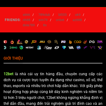
s666
789club
bl555
ok9
FRIENDS:
nh88
win79
onbet
az888
dola789
8s
GIỚI THIỆU
12bet
là nhà cái uy tín hàng đầu, chuyên cung cấp các
dịch vụ cá cược trực tuyến đa dạng như casino, xổ số, thể
thao, esports và nhiều trò chơi hấp dẫn khác. Với giấy phép
hoạt động hợp pháp cùng bề dày kinh nghiệm và niềm tin
từ hơn 3 triệu người chơi, 12bet không ngừng khẳng định vị
thế dẫn đầu, mang đến trải nghiệm giải trí đỉnh cao và an