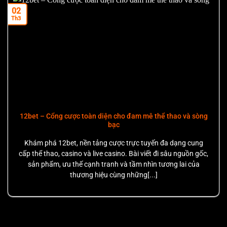
02
Th3
12bet – Cổng cược toàn diện cho đam mê thể thao và sòng
bạc
Khám phá 12bet, nền tảng cược trực tuyến đa dạng cung
cấp thể thao, casino và live casino. Bài viết đi sâu nguồn gốc,
sản phẩm, ưu thế cạnh tranh và tầm nhìn tương lai của
thương hiệu cùng những[...]