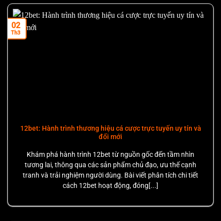
tiền thưởng cá cược miễn phí 2020 - night rush
online casino
02
Th3
dang nhap lixi88 - tiền thưởng cá cược miễn phí 2020,
Cách chế biến gà chọi 🌟 ngon nhất và ứng dụng trong
dang nhap lixi88 - tiền thưởng cá cược miễn phí 20.
12bet: Hành trình thương hiệu cá cược trực tuyến uy tín và
đổi mới
Khám phá hành trình 12bet từ nguồn gốc đến tầm nhìn
tương lai, thông qua các sản phẩm chủ đạo, ưu thế cạnh
tranh và trải nghiệm người dùng. Bài viết phân tích chi tiết
cách 12bet hoạt động, đóng[...]