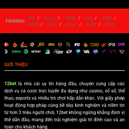
3.3. Bước 3 – Nhập tên đăng nhập và phương thức khôi
phục
66b
kuwin
8xbet
ok9
ae88
FRIENDS:
Thông thường hệ thống sẽ yêu cầu:
red88
sv66
88vin
au88
fm88
Tên đăng nhập 12bet
(Username).
Email
hoặc
số điện thoại
đã đăng ký tài khoản.
Nhập
mã xác nhận hình ảnh (Captcha)
để chứng minh bạn
không phải robot.
GIỚI THIỆU
Hãy nhập chính xác các thông tin này, tránh copy – paste
12bet
là nhà cái uy tín hàng đầu, chuyên cung cấp các
thừa dấu cách, nhất là với email.
dịch vụ cá cược trực tuyến đa dạng như casino, xổ số, thể
3.4. Bước 4 – Kiểm tra email và tạo mật khẩu mới
thao, esports và nhiều trò chơi hấp dẫn khác. Với giấy phép
hoạt động hợp pháp cùng bề dày kinh nghiệm và niềm tin
Sau khi gửi yêu cầu, hệ thống 12bet sẽ tự động gửi một
từ hơn 3 triệu người chơi, 12bet không ngừng khẳng định vị
email chứa
liên kết đặt lại mật khẩu
hoặc
mã xác minh
.
thế dẫn đầu, mang đến trải nghiệm giải trí đỉnh cao và an
Bạn cần:
toàn cho khách hàng.