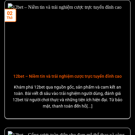
Một lý do nguy hiểm hơn là tài khoản bị người khác đăng
nhập trái phép rồi âm thầm đổi mật khẩu. Nguyên nhân
02
thường do:
Th3
Đăng nhập 12bet tại máy tính công cộng, quán net, điện
thoại của người khác.
Click link lạ, đăng nhập qua website giả mạo giống 12bet.
Đưa tài khoản cho người thân, bạn bè đăng nhập hộ rồi bị
lộ.
12bet – Niềm tin và trải nghiệm cược trực tuyến đỉnh cao
Trong trường hợp này, việc lấy lại mật khẩu cần kết hợp với
Khám phá 12bet qua nguồn gốc, sản phẩm và cam kết an
các bước kiểm tra lịch sử giao dịch và liên hệ hỗ trợ càng
toàn. Bài viết đi sâu vào trải nghiệm người dùng, đánh giá
sớm càng tốt.
12bet từ người chơi thực và những tiện ích hiện đại. Từ bảo
mật, thanh toán đến hỗ[...]
3. Hướng Dẫn Lấy Lại Mật Khẩu 12bet Trên
Website
Đây là cách phổ biến và chính thống nhất để khôi phục
mật khẩu khi truy cập 12bet bằng máy tính hoặc trình