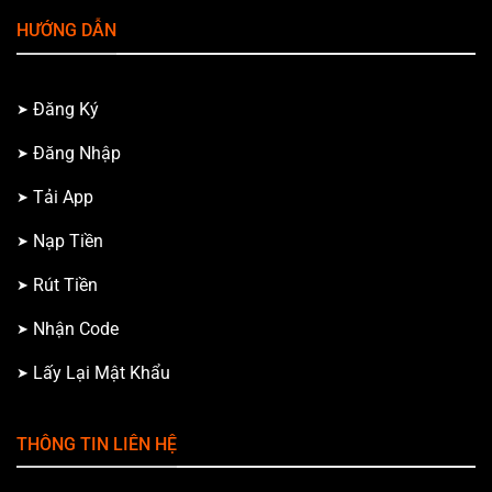
trong thời gian ngắn. Nếu quá hạn, bạn cần thực hiện lại từ
đầu.
HƯỚNG DẪN
Báo sai thông tin
: Lý do thường do bạn nhập sai username
hoặc dùng email khác với email đăng ký ban đầu.
Đăng Ký
4. Cách Lấy Lại Mật Khẩu 12bet Trên Điện Thoại
Đăng Nhập
Nhiều người chơi cá cược 12bet chủ yếu trên thiết bị di
Tải App
động. Dưới đây là hướng dẫn nhanh cho cả trình duyệt và
ứng dụng.
Nạp Tiền
Rút Tiền
4.1. Thực hiện trên trình duyệt di động
Các bước gần như giống trên máy tính, chỉ khác về giao
Nhận Code
diện hiển thị:
Lấy Lại Mật Khẩu
Mở trình duyệt (Chrome, Safari, Cốc Cốc…) và truy cập
trang 12bet chính thức từ liên kết uy tín của
.
THÔNG TIN LIÊN HỆ
Nhấn nút
Đăng nhập
> chọn
Quên mật khẩu
/
Forgot