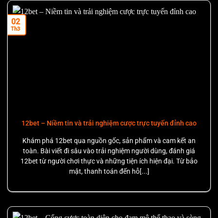
website 12bet vì giao diện đơn giản, không cần mở thêm
ứng dụng ngoài. Bạn chỉ việc điền tên, email, lựa chọn chủ
02
đề cần hỗ trợ, mô tả chi tiết vấn đề và gửi đi. Hệ thống sẽ
Th3
tự động phân loại yêu cầu đến đúng bộ phận phù hợp
(thanh toán, kỹ thuật, khuyến mãi…).
Biểu mẫu này khá hữu ích khi bạn chưa quen viết email
theo cấu trúc chuẩn. Chỉ cần chọn đúng danh mục chủ đề
là hồ sơ của bạn đã được định tuyến về đúng nhóm nhân
sự xử lý.
12bet – Niềm tin và trải nghiệm cược trực tuyến đỉnh cao
Hotline & Kênh Gọi Điện
Khám phá 12bet qua nguồn gốc, sản phẩm và cam kết an
Tùy từng thời điểm, 12bet có thể cung cấp hotline riêng cho
toàn. Bài viết đi sâu vào trải nghiệm người dùng, đánh giá
từng khu vực. Thông tin hotline nếu được kích hoạt sẽ luôn
12bet từ người chơi thực và những tiện ích hiện đại. Từ bảo
nằm trong phần
lien he 12bet
hoặc chân trang của
. Gọi
mật, thanh toán đến hỗ[...]
điện giúp bạn diễn giải vấn đề trực tiếp bằng giọng nói,
phù hợp với người không quen gõ tiếng Việt hoặc đang sử
dụng điện thoại di động mạng yếu.