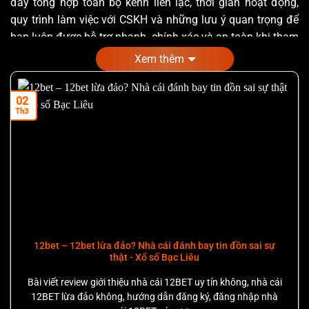
đây tổng hợp toàn bộ kênh liên lạc, thời gian hoạt động,
quy trình làm việc với CSKH và những lưu ý quan trọng để
bạn luôn được hỗ trợ nhanh, chính xác và an toàn khi tham
gia cá cược tại
.
Xem thêm
Danh Mục Nội Dung
02
Tổng quan về hệ thống liên hệ 12bet
Th3
Các kênh liên hệ chính thức của 12bet
Hướng dẫn từng bước liên hệ hỗ trợ 12bet
Thời gian hoạt động & ngôn ngữ hỗ trợ
Những vấn đề thường cần liên hệ CSKH 12bet
Mẹo làm việc hiệu quả với CSKH 12bet
12bet – 12bet lừa đảo? Nhà cái đánh bay tin đồn sai sự
Bảo mật thông tin khi liên hệ 12bet
thật - Xổ số Bạc Liêu
Câu hỏi thường gặp khi liên hệ 12bet
Bài viết review giới thiệu nhà cái 12BET uy tín không, nhà cái
12BET lừa đảo không, hướng dẫn đăng ký, đăng nhập nhà
Kết luận