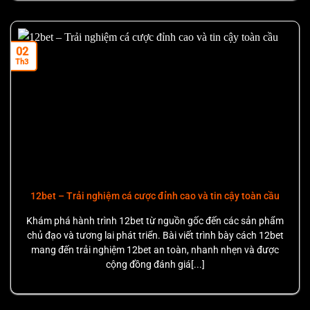
Các Kênh Liên Hệ Chính Thức Của 12bet
Để đảm bảo an toàn, người chơi nên ưu tiên sử dụng các
kênh liên hệ đã được công bố rõ ràng trên hệ thống của
.
02
Th3
Dưới đây là các nhóm kênh thường được sử dụng nhiều
nhất.
Chat Trực Tuyến Trên Trang Chủ 12bet
Chat trực tuyến là kênh liên lạc nhanh và tiện lợi nhất, đặc
biệt phù hợp khi bạn đang trong quá trình cược hoặc giao
dịch nạp rút tiền. Ngay tại giao diện trang chủ
, bạn sẽ thấy
biểu tượng hỗ trợ hoặc khung chat ở góc dưới màn hình,
12bet – Trải nghiệm cá cược đỉnh cao và tin cậy toàn cầu
chỉ cần nhấp để bắt đầu trao đổi.
Khám phá hành trình 12bet từ nguồn gốc đến các sản phẩm
chủ đạo và tương lai phát triển. Bài viết trình bày cách 12bet
Ưu điểm lớn của chat live là tốc độ phản hồi gần như tức
mang đến trải nghiệm 12bet an toàn, nhanh nhẹn và được
thì, không mất phí và bạn có thể đính kèm hình ảnh, mã
cộng đồng đánh giá[...]
giao dịch để nhân viên nhận diện vấn đề nhanh hơn. Kênh
này đặc biệt hữu ích khi bạn cần xác nhận kết quả cược,
khiếu nại vé, hoặc hỗ trợ khẩn cấp vào những khung giờ