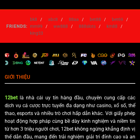
Để tối ưu thời gian giải quyết, bạn nên chuẩn bị sẵn một số
thông tin cơ bản và tuân theo quy trình rõ ràng khi sử dụng
các kênh
lien he
của 12bet.
bk8
abc8
88aa
bet88
bet69
FRIENDS:
mm99
ww888
888slots
km88
Các Thông Tin Cần Chuẩn Bị Trước Khi Liên Hệ
king33
Tên đăng nhập
tài khoản 12bet (không nên cung cấp mật
khẩu cho bất kỳ ai).
Email
hoặc số điện thoại đã đăng ký tại
.
Mã giao dịch
, thời gian nạp/rút, ngân hàng sử dụng (nếu
GIỚI THIỆU
vấn đề liên quan đến thanh toán).
Mã cược
, loại kèo, thời gian đặt (nếu đang thắc mắc về kết
quả cược).
12bet
là nhà cái uy tín hàng đầu, chuyên cung cấp các
dịch vụ cá cược trực tuyến đa dạng như casino, xổ số, thể
Ảnh chụp màn hình
thông báo lỗi hoặc lịch sử giao dịch.
thao, esports và nhiều trò chơi hấp dẫn khác. Với giấy phép
hoạt động hợp pháp cùng bề dày kinh nghiệm và niềm tin
Chuẩn bị đủ dữ liệu giúp nhân viên CSKH khoanh vùng
từ hơn 3 triệu người chơi, 12bet không ngừng khẳng định vị
nhanh vấn đề, từ đó trả lời chính xác chỉ trong một vài lượt
thế dẫn đầu, mang đến trải nghiệm giải trí đỉnh cao và an
trao đổi, thay vì phải hỏi lại nhiều lần.