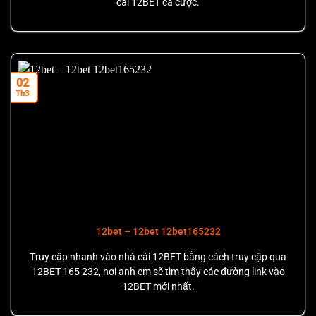
cái 12BET cá cược.
Tổng Quan Về Hệ Thống Liên Hệ 12bet
12bet là một trong những nhà cái quốc tế lâu năm, vì vậy
hệ thống chăm sóc khách hàng được đầu tư theo chuẩn
của các thương hiệu cá cược lớn trên thị trường châu Á và
02
Th3
châu Âu. Khu vực
lien he
trên trang
đóng vai trò là cầu nối
giữa người chơi Việt Nam với bộ phận hỗ trợ toàn cầu, giúp
giải quyết nhanh chóng từ những thắc mắc cơ bản cho tới
các vụ việc chuyên sâu liên quan đến tài khoản hay giao
dịch.
Thay vì chỉ có một hotline duy nhất, 12bet phân tách nhiều
kênh liên lạc: chat trực tuyến, email chuyên trách, biểu mẫu
12bet – 12bet 12bet165232
hỗ trợ, kênh mạng xã hội và hướng dẫn tự xử lý qua trung
tâm trợ giúp. Mỗi kênh phù hợp với một nhóm nhu cầu
Truy cập nhanh vào nhà cái 12BET bằng cách truy cập qua
12BET 165 232, nơi anh em sẽ tìm thấy các đường link vào
khác nhau, nhờ đó người chơi có thể chọn đúng phương
12BET mới nhất.
thức liên hệ để tiết kiệm thời gian và hạn chế sai sót.