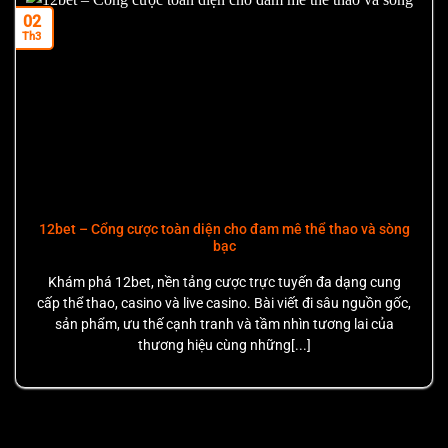
02
Tuy nhiên, vì số lượng cuộc gọi có thể lớn vào giờ cao
Th3
điểm, người chơi nên kiên nhẫn hoặc kết hợp thêm chat
trực tuyến để giảm thời gian chờ.
Mạng Xã Hội & Kênh Thông Tin Bổ Trợ
Bên cạnh các kênh liên hệ chính, 12bet thường duy trì sự
hiện diện trên một số mạng xã hội và ứng dụng nhắn tin
phổ biến để cập nhật tin tức, bảo trì, thay đổi đường link
truy cập an toàn. Bạn nên theo dõi các kênh được dẫn link
12bet – Cổng cược toàn diện cho đam mê thể thao và sòng
bạc
trực tiếp từ
để tránh nhầm lẫn với tài khoản giả mạo.
Khám phá 12bet, nền tảng cược trực tuyến đa dạng cung
Các kênh mạng xã hội không phải lúc nào cũng xử lý được
cấp thể thao, casino và live casino. Bài viết đi sâu nguồn gốc,
các yêu cầu phức tạp, nhưng lại rất hữu ích trong việc cập
sản phẩm, ưu thế cạnh tranh và tầm nhìn tương lai của
thương hiệu cùng những[...]
nhật thông báo nhanh về sự cố hệ thống, nâng cấp sản
phẩm hay khuyến mãi ngắn hạn.
Hướng Dẫn Từng Bước Liên Hệ Hỗ Trợ 12bet