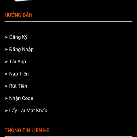
Trong trường hợp chat bị gián đoạn do mạng yếu, bạn có
HƯỚNG DẪN
thể quay lại kênh chat và cung cấp lại mã phiên làm việc
(nếu có) để nhân viên mới nắm được lịch sử trao đổi trước
đó.
Đăng Ký
Cách Gửi Yêu Cầu Qua Email hoặc Biểu Mẫu Liên Hệ
Đăng Nhập
Với các yêu cầu cần lưu trữ chính thức, thời gian xử lý có
Tải App
thể dài hơn nhưng độ chuẩn xác cao hơn, bạn nên lựa
Nạp Tiền
chọn email hoặc form liên hệ trên trang
lien he 12bet
.
Rút Tiền
Mở mục
Liên hệ
trên
và tìm địa chỉ email hoặc biểu mẫu
tương ứng.
Nhận Code
Soạn nội dung theo cấu trúc:
Tiêu đề – Giới thiệu tài khoản
Lấy Lại Mật Khẩu
– Mô tả vấn đề – Tài liệu đính kèm – Yêu cầu hỗ trợ
.
Đính kèm hình ảnh giấy tờ, sao kê hoặc screenshot nếu cần
THÔNG TIN LIÊN HỆ
xác minh.