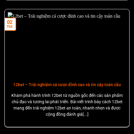
chơi dễ:
Chi tiêu vượt quá khả năng tài chính cá nhân.
02
Đánh mất cân bằng giữa công việc, gia đình và giải trí.
Th3
Bị cảm xúc chi phối, đặc biệt khi thua liên tiếp.
Rơi vào vòng xoáy “gỡ gạc”, dẫn đến nợ nần.
Chính vì vậy, 12bet xây dựng hệ thống hỗ trợ choi co trach
nhiem giúp người chơi Việt Nam tự đặt giới hạn và tuân
thủ kỷ luật khi giải trí.
12bet – Trải nghiệm cá cược đỉnh cao và tin cậy toàn cầu
Cam kết của 12bet về chơi có trách nhiệm
Khám phá hành trình 12bet từ nguồn gốc đến các sản phẩm
Là thương hiệu lâu năm tại thị trường châu Á, 12bet cam
chủ đạo và tương lai phát triển. Bài viết trình bày cách 12bet
kết:
mang đến trải nghiệm 12bet an toàn, nhanh nhẹn và được
cộng đồng đánh giá[...]
Minh bạch thông tin
: cung cấp rõ ràng tỷ lệ kèo, quy tắc trò
chơi, điều khoản khuyến mãi.