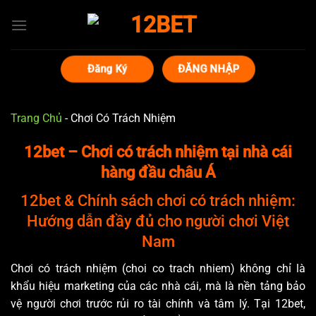
Bỏ
qua
nội
dung
Đăng Ký
ĐĂNG NHẬP
Trang Chủ
-
Chơi Có Trách Nhiệm
12bet – Chơi có trách nhiệm tại nhà cái
hàng đầu châu Á
12bet & Chính sách chơi có trách nhiệm:
Hướng dẫn đầy đủ cho người chơi Việt
Nam
Chơi có trách nhiệm (choi co trach nhiem) không chỉ là
khẩu hiệu marketing của các nhà cái, mà là nền tảng bảo
vệ người chơi trước rủi ro tài chính và tâm lý. Tại 12bet,