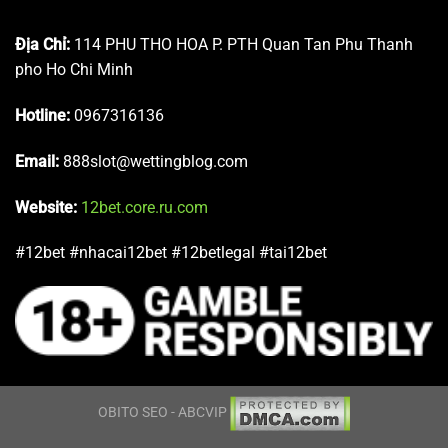
tĩnh lại và sắp xếp lại tài chính.
Địa Chỉ:
114 PHU THO HOA P. PTH Quan Tan Phu Thanh
Lịch sử giao dịch minh bạch
pho Ho Chi Minh
12bet cung cấp hệ thống lịch sử:
Hotline:
0967316136
Lịch sử nạp – rút.
Email:
888slot@wettingblog.com
Lịch sử đặt cược chi tiết theo từng trò chơi.
Thống kê thắng – thua trong các khoảng thời gian.
Website:
12bet.core.ru.com
Người chơi có thể chủ động tải về để phân tích, từ đó điều
#12bet #nhacai12bet #12betlegal #tai12bet
chỉnh kế hoạch chơi cho hợp lý và bền vững hơn.
Bảo vệ người chơi chưa đủ tuổi tại 12bet
Một phần quan trọng của choi co trach nhiem là
ngăn chặn
người dưới 18 tuổi tham gia cá cược
. 12bet tuân thủ
nghiêm ngặt các quy định về độ tuổi và triển khai nhiều
OBITO SEO - ABCVIP
biện pháp kỹ thuật cũng như kiểm duyệt.