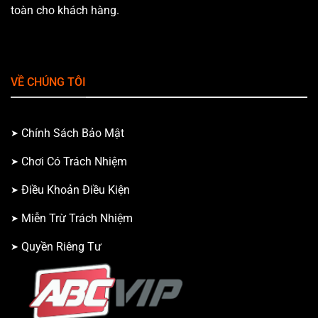
cách chủ động, 12bet triển khai nhiều công cụ kiểm soát
toàn cho khách hàng.
trực tiếp trong tài khoản thành viên trên
.
Giới hạn nạp tiền theo ngày / tuần / tháng
Bạn có thể cài đặt
hạn mức nạp tối đa
trong một khoảng
VỀ CHÚNG TÔI
thời gian nhất định. Khi chạm ngưỡng, hệ thống sẽ từ chối
mọi yêu cầu nạp thêm cho đến kỳ tiếp theo. Điều này giúp:
Chính Sách Bảo Mật
Ngăn chặn việc nạp tiền bốc đồng khi đang thua.
Chơi Có Trách Nhiệm
Đảm bảo tổng chi tiêu cá cược luôn nằm trong ngân sách
dự kiến.
Điều Khoản Điều Kiện
Miễn Trừ Trách Nhiệm
Giới hạn số tiền cược / phiên chơi
Một số sảnh game tại 12bet hỗ trợ người chơi thiết lập
giới
Quyền Riêng Tư
hạn tiền cược
cho mỗi phiên hoặc mỗi vé cược. Nhờ đó,
bạn không thể “tăng kèo” đột ngột chỉ vì cảm xúc nhất thời,
giúp duy trì chiến lược cược có tính toán.