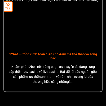
Nguyên tắc này giúp bạn không bị cuốn theo cảm xúc
02
“tham thắng” hoặc “gỡ thua”, hai nguyên nhân lớn nhất
Th3
dẫn tới mất kiểm soát.
4. Không chơi khi đang căng thẳng hoặc sử dụng chất kích
thích
Cảm xúc tiêu cực (cãi nhau, áp lực công việc, thất tình…) và
các chất kích thích (rượu, bia…) đều làm giảm khả năng
phán đoán. 12bet khuyến cáo người chơi chỉ nên tham gia
12bet – Cổng cược toàn diện cho đam mê thể thao và sòng
khi tâm lý thoải mái, tỉnh táo để đưa ra quyết định lý trí
bạc
nhất.
Khám phá 12bet, nền tảng cược trực tuyến đa dạng cung
cấp thể thao, casino và live casino. Bài viết đi sâu nguồn gốc,
5. Ghi chép lịch sử cá cược cá nhân
sản phẩm, ưu thế cạnh tranh và tầm nhìn tương lai của
Ngoài lịch sử cược trên hệ thống 12bet, bạn nên có
bảng
thương hiệu cùng những[...]
ghi chép riêng
(Excel, Google Sheet, sổ tay…) để:
Theo dõi tổng tiền nạp – rút – lợi nhuận/thua lỗ.
Đánh giá xem mình đang chơi trong ngưỡng cho phép hay