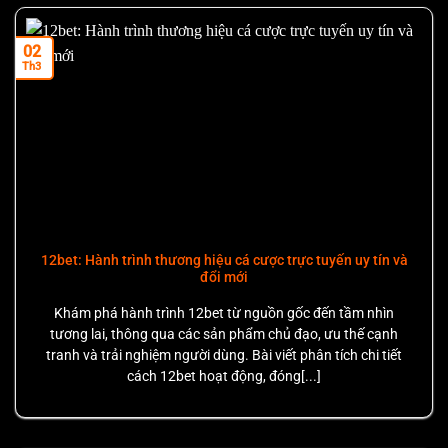
huong dan dang ky m88 | slot casino online malaysia,
02
Cách Tận Dụng Tối Đa Trải Nghiệm w777 proW777 pro là
Th3
một nền tảng huong dan dang ky m88 | slot 💪 casin.
12bet: Hành trình thương hiệu cá cược trực tuyến uy tín và
đổi mới
Khám phá hành trình 12bet từ nguồn gốc đến tầm nhìn
tương lai, thông qua các sản phẩm chủ đạo, ưu thế cạnh
tranh và trải nghiệm người dùng. Bài viết phân tích chi tiết
cách 12bet hoạt động, đóng[...]