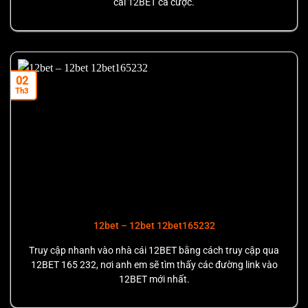
cái 12BET cá cược.
123b dang ky 123b-Nhiều trang web thương mại điện tử có
tính năng đánh giá sản phẩm từ người dùng. ... slot-
megaways. ... rakyat-138-slot.
vlcm-lâu - bóng
02
Th3
dang ky vlcm🌏Đánh Bạc An Toàn và Uy Tín: Chọn Lựa Số
1 tại Casino Online Châu Á! Như một nhà cái hàng đầu ở
châu Á, dang ky vlcm mang đến trải nghiệm cá cược chất
lượng cao cho người chơi.
Kế hoạch đào tạo năm học 2024-2025
... casino penny slots bóng đá soi kèo nhà cái bắn cá đổi
thẻ tại 188bet ... 888 fun88 trang chủ fifa 0nline 2 dang ky
12bet – 12bet 12bet165232
ucw88 mifa germany.
Truy cập nhanh vào nhà cái 12BET bằng cách truy cập qua
12BET 165 232, nơi anh em sẽ tìm thấy các đường link vào
kèo đá banh nhà cái - ca
12BET mới nhất.
nha cai uy tin dang ky bet | đá banh nhà cái aufop | keo