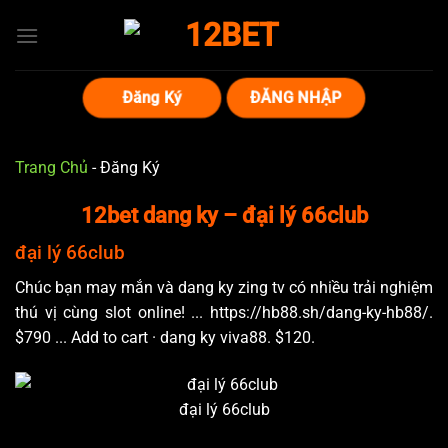
Bỏ
qua
nội
dung
Đăng Ký
ĐĂNG NHẬP
Trang Chủ
-
Đăng Ký
12bet dang ky – đại lý 66club
đại lý 66club
Chúc bạn may mắn và dang ky zing tv có nhiều trải nghiệm
thú vị cùng slot online! ... https://hb88.sh/dang-ky-hb88/.
$790 ... Add to cart · dang ky viva88. $120.
đại lý 66club