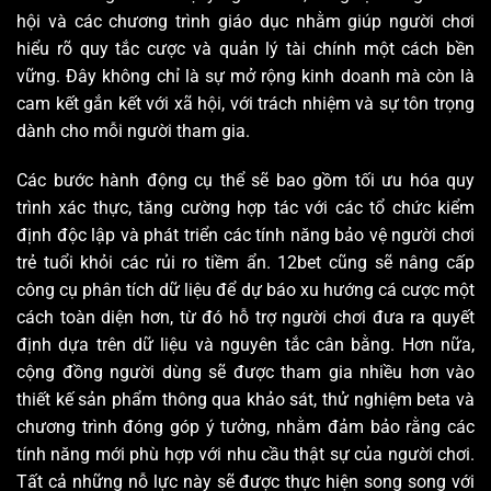
hội và các chương trình giáo dục nhằm giúp người chơi
hiểu rõ quy tắc cược và quản lý tài chính một cách bền
vững. Đây không chỉ là sự mở rộng kinh doanh mà còn là
cam kết gắn kết với xã hội, với trách nhiệm và sự tôn trọng
dành cho mỗi người tham gia.
Các bước hành động cụ thể sẽ bao gồm tối ưu hóa quy
trình xác thực, tăng cường hợp tác với các tổ chức kiểm
định độc lập và phát triển các tính năng bảo vệ người chơi
trẻ tuổi khỏi các rủi ro tiềm ẩn. 12bet cũng sẽ nâng cấp
công cụ phân tích dữ liệu để dự báo xu hướng cá cược một
cách toàn diện hơn, từ đó hỗ trợ người chơi đưa ra quyết
định dựa trên dữ liệu và nguyên tắc cân bằng. Hơn nữa,
cộng đồng người dùng sẽ được tham gia nhiều hơn vào
thiết kế sản phẩm thông qua khảo sát, thử nghiệm beta và
chương trình đóng góp ý tưởng, nhằm đảm bảo rằng các
tính năng mới phù hợp với nhu cầu thật sự của người chơi.
Tất cả những nỗ lực này sẽ được thực hiện song song với