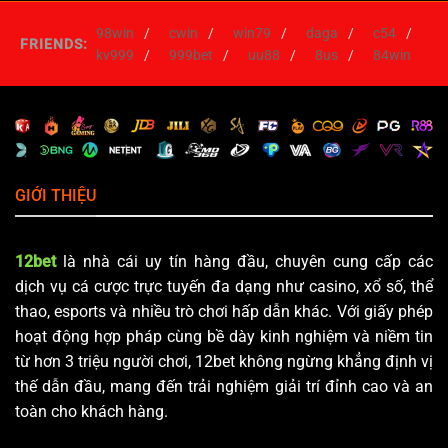
98win
cwin
win79
daga
c54
FRIENDS:
kv999
999bet
uu88
8us
84win
GIỚI THIỆU
12bet
là nhà cái uy tín hàng đầu, chuyên cung cấp các
dịch vụ cá cược trực tuyến đa dạng như casino, xổ số, thể
thao, esports và nhiều trò chơi hấp dẫn khác. Với giấy phép
hoạt động hợp pháp cùng bề dày kinh nghiệm và niềm tin
từ hơn 3 triệu người chơi, 12bet không ngừng khẳng định vị
thế dẫn đầu, mang đến trải nghiệm giải trí đỉnh cao và an
toàn cho khách hàng.