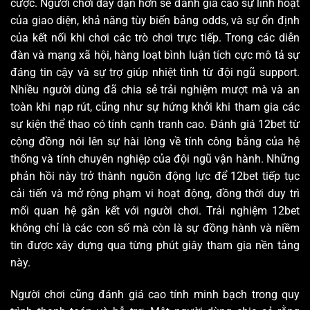
cược. Người chơi dày dặn hơn sẽ đánh giá cao sự linh hoạt
của giao diện, khả năng tùy biến bảng odds, và sự ổn định
của kết nối khi chơi các trò chơi trực tiếp. Trong các diễn
đàn và mạng xã hội, hàng loạt bình luận tích cực mô tả sự
đáng tin cậy và sự trợ giúp nhiệt tình từ đội ngũ support.
Nhiều người dùng đã chia sẻ trải nghiệm mượt mà và an
toàn khi nạp rút, cũng như sự hứng khởi khi tham gia các
sự kiện thể thao có tính cạnh tranh cao. Đánh giá 12bet từ
cộng đồng nói lên sự hài lòng về tính công bằng của hệ
thống và tính chuyên nghiệp của đội ngũ vận hành. Những
phản hồi này trở thành nguồn động lực để 12bet tiếp tục
cải tiến và mở rộng phạm vi hoạt động, đồng thời duy trì
mối quan hệ gắn kết với người chơi. Trải nghiệm 12bet
không chỉ là các con số mà còn là sự đồng hành và niềm
tin được xây dựng qua từng phút giây tham gia nền tảng
này.
Người chơi cũng đánh giá cao tính minh bạch trong quy