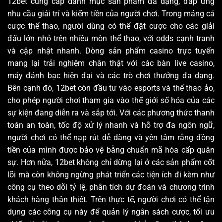
12bet cung cấp danh mục sản phẩm đa dạng, đáp ứng
nhu cầu giải trí và kiếm tiền của người chơi. Trong mảng cá
cược thể thao, người dùng có thể đặt cược cho các giải
đấu lớn nhỏ trên nhiều môn thể thao, với odds cạnh tranh
và cập nhật nhanh. Dòng sản phẩm casino trực tuyến
mang lại trải nghiệm chân thật với các bàn live casino,
máy đánh bạc hiện đại và các trò chơi thưởng đa dạng.
Bên cạnh đó, 12bet còn đầu tư vào esports và thể thao ảo,
cho phép người chơi tham gia vào thế giới số hóa của các
sự kiện đang diễn ra và sắp tới. Với các phương thức thanh
toán an toàn, tốc độ xử lý nhanh và hỗ trợ đa ngôn ngữ,
người chơi có thể nạp rút dễ dàng và yên tâm rằng đồng
tiền của mình được bảo vệ bằng chuẩn mã hóa cấp quân
sự. Hơn nữa, 12bet không chỉ dừng lại ở các sản phẩm cốt
lõi mà còn không ngừng phát triển các tiện ích đi kèm như
công cụ theo dõi tỷ lệ, phân tích dự đoán và chương trình
khách hàng thân thiết. Trên thực tế, người chơi có thể tận
dụng các công cụ này để quản lý ngân sách cược, tối ưu