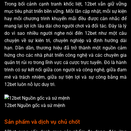
Trong bối cảnh cạnh tranh khốc liệt, 12bet vẫn giữ vững
mục tiêu phát triển bền vững. Mỗi lần cập nhật, mỗi sự kiện
hay mỗi chương trình khuyến mãi đều được cân nhắc để
mang lại lợi ích lâu dài cho người chơi và đối tác. Đây là lý
do vì sao nhiều người nghe nói đến 12bet như một câu
chuyện về sự kiên trì, chuyên nghiệp và định hướng dài
hạn. Dần dần, thương hiệu đã trở thành một nguồn cảm
hứng cho các nhà phát triển công nghệ và các chuyên gia
quản trị rủi ro trong lĩnh vực cá cược trực tuyến. Đó là hành
trình có sự kết nối giữa con người và công nghệ, giữa đam
mê và trách nhiệm, giữa sự tiện lợi và sự công bằng mà
12bet luôn nỗ lực duy trì.
12bet Nguồn gốc và sứ mệnh
Sản phẩm và dịch vụ chủ chốt