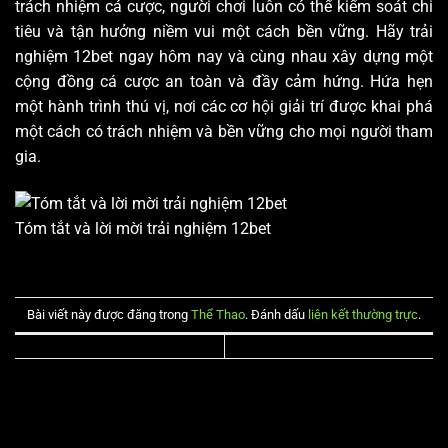
trách nhiệm cá cược, người chơi luôn có thể kiểm soát chi
tiêu và tận hưởng niềm vui một cách bền vững. Hãy trải
nghiệm 12bet ngay hôm nay và cùng nhau xây dựng một
cộng đồng cá cược an toàn và đầy cảm hứng. Hứa hẹn
một hành trình thú vị, nơi các cơ hội giải trí được khai phá
một cách có trách nhiệm và bền vững cho mọi người tham
gia.
Tóm tắt và lời mời trải nghiệm 12bet
Bài viết này được đăng trong
Thể Thao
. Đánh dấu
liên kết thường trực
.