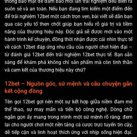
thống bảo mật để đảm bảo mỗi lần trải nghiệm đều diễn ra
suôn sẻ và an toàn. Nếu bạn đang tìm kiếm một điểm đến
để trải nghiệm 12bet một cách trọn vẹn, bài viết sẽ dẫn bạn
qua các yếu tố then chốt giúp bạn hiểu rõ giá trị và tiềm
năng của thương hiệu này. Độc giả sẽ được mời vào một
hành trình kể chuyện, đồng thời nhận được cái nhìn thực tế
về cách 12bet đáp ứng nhu cầu của người chơi hiện đại –
từ đánh giá 12bet đến trải nghiệm 12bet thực tế. Bạn sẵn
sàng để khám phá không chỉ sản phẩm mà còn tinh thần
và cam kết của thương hiệu này chứ?
12bet – Nguồn gốc, sứ mệnh và câu chuyện gắn
kết cộng đồng
Tên gọi 12bet gợi nên một sự kết hợp giữa niềm đam mê
thể thao, sự may mắn và tiến bộ công nghệ. Dòng chữ
ngắn gọn ấy mang trong mình một sứ mệnh rõ ràng: đem
lại cho người chơi một nền tảng cá cược trực tuyến tin cậy,
dễ tiếp cận và linh hoạt thích ứng với nhịp sống hiện đại.