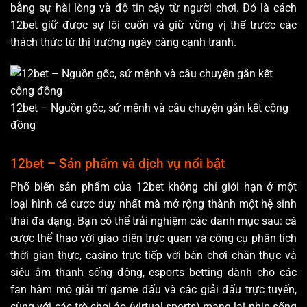
bằng sự hài lòng và độ tin cậy từ người chơi. Đó là cách
12bet giữ được sự lôi cuốn và giữ vững vị thế trước các
thách thức từ thị trường ngày càng cạnh tranh.
12bet – Nguồn gốc, sứ mệnh và câu chuyện gắn kết cộng
đồng
12bet – Sản phẩm và dịch vụ nổi bật
Phố biến sản phẩm của 12bet không chỉ giới hạn ở một
loại hình cá cược duy nhất mà mở rộng thành một hệ sinh
thái đa dạng. Bạn có thể trải nghiệm các danh mục sau: cá
cược thể thao với giao diện trực quan và công cụ phân tích
thời gian thực, casino trực tiếp với bàn chơi chân thực và
siêu âm thanh sống động, esports betting dành cho các
fan hâm mộ giải trí game đấu và các giải đấu trực tuyến,
cùng với các trò chơi ảo (virtual sports) mang lại nhịp sống