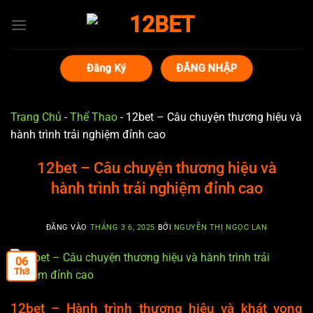
Bỏ
qua
nội
dung
Đăng Ký
ĐĂNG NHẬP
Trang Chủ
-
Thể Thao
-
12bet – Câu chuyện thương hiệu và
hành trình trải nghiệm đỉnh cao
12bet – Câu chuyện thương hiệu và
hành trình trải nghiệm đỉnh cao
ĐĂNG VÀO
THÁNG 3 6, 2025
BỞI
NGUYỄN THỊ NGỌC LAN
06
Th3
12bet – Hành trình thương hiệu và khát vọng