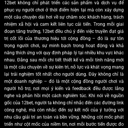
12bet không chỉ phát triển các sản phẩm và dịch vụ để
phục vụ người chơi ở thời điểm hiện tại mà còn xây dựng
một câu chuyện dài hơi về sự chăm sóc khách hàng, trách
nhiệm xã hội và cam kết liên tục cải tiến. Trong mỗi giai
đoạn tăng trưởng, 12bet đều chú ý đến việc truyền đạt giá
trị cốt lõi của thương hiệu tới cộng đồng – đó là sự tôn
trọng người chơi, sự minh bạch trong hoạt động và khả
năng thích ứng với quy định pháp lý tại nhiều khu vực khác
nhau. Đằng sau mỗi chi tiết thiết kế và mỗi tính năng mới
là một câu chuyện về sự kiên trì, nỗ lực và khát vọng mang
lại trải nghiệm tốt nhất cho người dùng. Đây không chỉ là
một doanh nghiệp – đó là một cộng đồng người chơi và
người hỗ trợ, nơi mọi ý kiến và feedback đều được lắng
nghe và phản hồi một cách nghiêm túc. Khi nói về nguồn
gốc của 12bet, người ta không chỉ nhắc đến các đường link
công nghệ, mà còn nhắc đến sự kết nối của ý tưởng với
nhu cầu giải trí an toàn và bền vững. Những cột mốc phát
triển như cột mốc của niềm tin, nơi mỗi bước tiến được đo