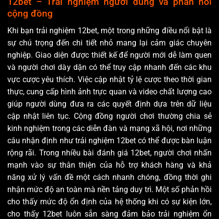
12bet – Trải nghiệm người dùng và phản hồi
cộng đồng
Khi bạn trải nghiệm 12bet, một trong những điều nổi bật là
sự chú trọng đến chi tiết nhỏ mang lại cảm giác chuyên
nghiệp. Giao diện được thiết kế để người mới dễ làm quen
và người chơi dày dặn có thể truy cập nhanh đến các khu
vực cược yêu thích. Việc cập nhật tỷ lệ cược theo thời gian
thực, cung cấp hình ảnh trực quan và video chất lượng cao
giúp người dùng đưa ra các quyết định dựa trên dữ liệu
cập nhật liên tục. Cộng đồng người chơi thường chia sẻ
kinh nghiệm trong các diễn đàn và mạng xã hội, nơi những
câu nhận định như trải nghiệm 12bet có thể được bàn luận
rộng rãi. Trong nhiều bài đánh giá 12bet, người chơi nhấn
mạnh vào sự thân thiện của hỗ trợ khách hàng và khả
năng xử lý vấn đề một cách nhanh chóng, đồng thời ghi
nhận mức độ an toàn mà nền tảng duy trì. Một số phản hồi
cho thấy mức độ ổn định của hệ thống khi có sự kiện lớn,
cho thấy 12bet luôn sẵn sàng đảm bảo trải nghiệm ổn